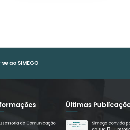
e-se ao SIMEGO
nformações
Últimas Publicaçõ
Assessoria de Comunicação
Simego convida pa
da sua 17ª Diretori