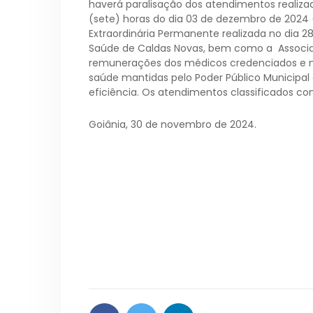
haverá paralisação dos atendimentos realizad
(sete) horas do dia 03 de dezembro de 2024 
Extraordinária Permanente realizada no dia 
Saúde de Caldas Novas, bem como a Associ
remunerações dos médicos credenciados e n
saúde mantidas pelo Poder Público Municipal
eficiência. Os atendimentos classificados c
Goiânia, 30 de novembro de 2024.
Sindicato dos Médicos no Estado de Goiás
Franscine Leão – Presidente