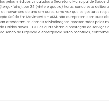
os pelos médicos vinculados a Secretaria Municipal de Saúde de
(terça-feira), por 24 (vinte e quatro) horas, sendo esta delib
28 de novembro do ano em curso, uma vez que os gestores respo
ação Saúde Em Movimento – ASM, não cumpriram com suas ob
ão atenderam as demais reivindicações apresentadas pelos m
 de Caldas Novas – GO, as quais visam a prestação de serviços
omo sendo de urgência e emergência serão mantidos, conforme 
 – SIMEGO