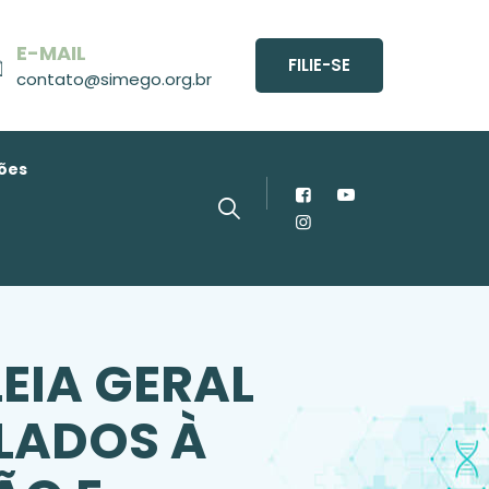
E-MAIL
FILIE-SE
contato@simego.org.br
ões
EIA GERAL
LADOS À