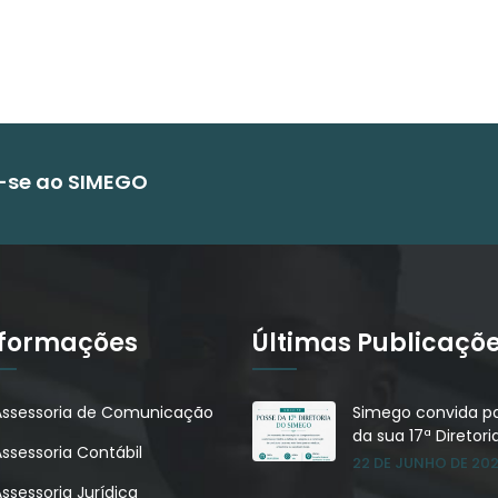
e-se ao SIMEGO
nformações
Últimas Publicaçõ
Assessoria de Comunicação
Simego convida pa
da sua 17ª Diretori
Assessoria Contábil
22 DE JUNHO DE 20
ssessoria Jurídica