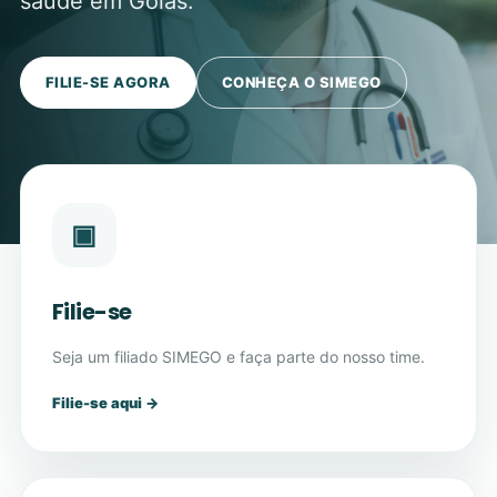
saúde em Goiás.
FILIE-SE AGORA
CONHEÇA O SIMEGO
▣
Filie-se
Seja um filiado SIMEGO e faça parte do nosso time.
Filie-se aqui →