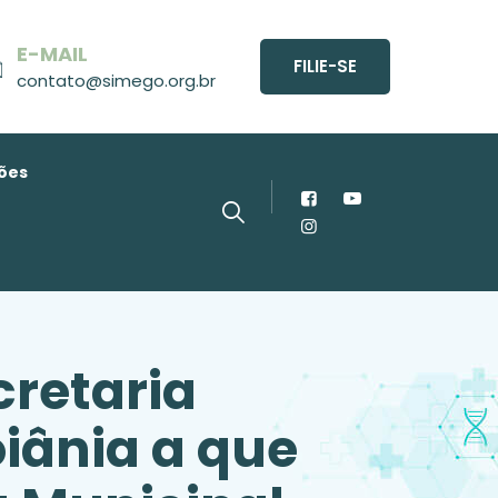
E-MAIL
FILIE-SE
contato@simego.org.br
ões
retaria
iânia a que