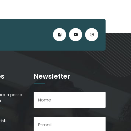
es
Newsletter
ra a posse
a
26
isti
6