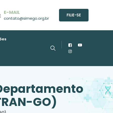
E-MAIL
FILIE-SE
contato@simego.org.br
ões
 Departamento
ETRAN-GO)
-GO)