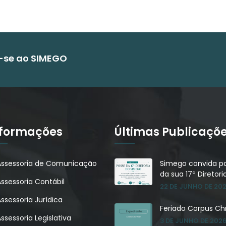
e-se ao SIMEGO
nformações
Últimas Publicaçõ
Assessoria de Comunicação
Simego convida pa
da sua 17ª Diretori
Assessoria Contábil
22 DE JUNHO DE 20
ssessoria Jurídica
Feriado Corpus Chr
ssessoria Legislativa
3 DE JUNHO DE 202