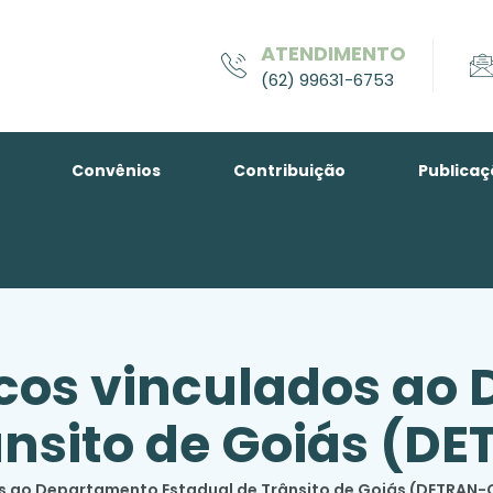
ATENDIMENTO
(62) 99631-6753
Convênios
Contribuição
Publicaç
cos vinculados ao
ânsito de Goiás (D
s ao Departamento Estadual de Trânsito de Goiás (DETRAN