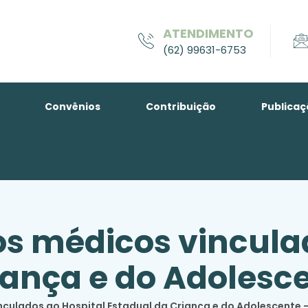
ATENDIMENTO
(62) 99631-6753
Convênios
Contribuição
Publicaç
 médicos vinculad
iança e do Adolesc
culados ao Hospital Estadual da Criança e do Adolescente 