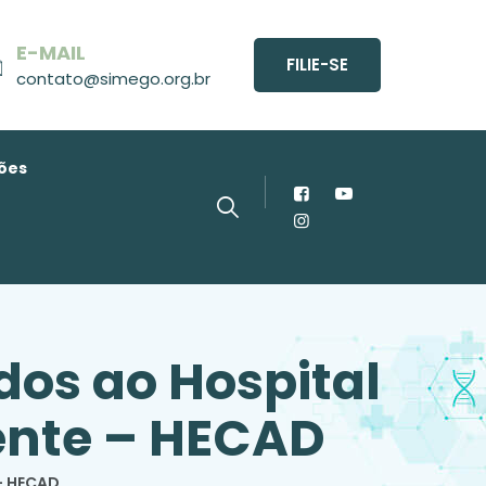
E-MAIL
FILIE-SE
contato@simego.org.br
ões
os ao Hospital
ente – HECAD
– HECAD